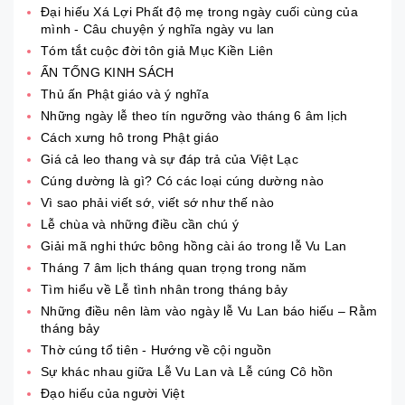
Đại hiếu Xá Lợi Phất độ mẹ trong ngày cuối cùng của
mình - Câu chuyện ý nghĩa ngày vu lan
Tóm tắt cuộc đời tôn giả Mục Kiền Liên
ẤN TỐNG KINH SÁCH
Thủ ấn Phật giáo và ý nghĩa
Những ngày lễ theo tín ngưỡng vào tháng 6 âm lịch
Cách xưng hô trong Phật giáo
Giá cả leo thang và sự đáp trả của Việt Lạc
Cúng dường là gì? Có các loại cúng dường nào
Vì sao phải viết sớ, viết sớ như thế nào
Lễ chùa và những điều cần chú ý
Giải mã nghi thức bông hồng cài áo trong lễ Vu Lan
Tháng 7 âm lịch tháng quan trọng trong năm
Tìm hiểu về Lễ tình nhân trong tháng bảy
Những điều nên làm vào ngày lễ Vu Lan báo hiếu – Rằm
tháng bảy
Thờ cúng tổ tiên - Hướng về cội nguồn
Sự khác nhau giữa Lễ Vu Lan và Lễ cúng Cô hồn
Đạo hiếu của người Việt