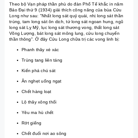
Theo bộ Vạn pháp thần phù do đàn Phổ Tế khắc in năm
Bảo Đại thứ 9 (1934) giải thích công năng của bùa Cửu
Long như sau: "Nhất long sát quỷ quái, nhị long sát thần
trùng, tam long sát ôn dịch, tứ long sát ngoan hung, ngũ
long sát Lỵ Mỹ, lục long sát thương vong, thất long sát
Võng Lượng, bát long sát mông lung, cửu long chuyển
thần thông". Ở đây Cửu Long chữa trị các vong linh bị:
Phanh thây xé xác
Trùng tang liên táng
Kiến phá chú sát
Ăn nghẹt uống ngạt
Chết hàng loạt
Lộ thây xông thối
Yêu ma hù chết
Rớt giếng
Chết đuối nơi ao sông