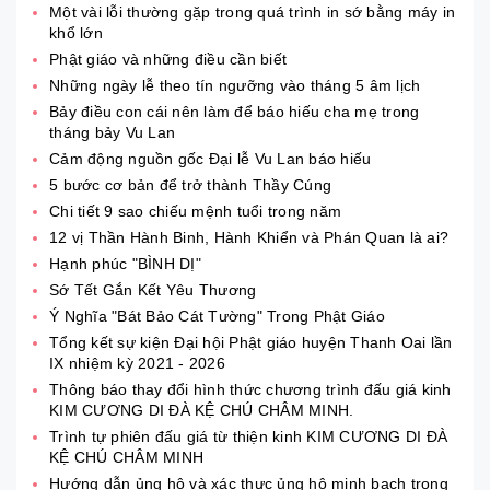
Một vài lỗi thường gặp trong quá trình in sớ bằng máy in
khổ lớn
Phật giáo và những điều cần biết
Những ngày lễ theo tín ngưỡng vào tháng 5 âm lịch
Bảy điều con cái nên làm để báo hiếu cha mẹ trong
tháng bảy Vu Lan
Cảm động nguồn gốc Đại lễ Vu Lan báo hiếu
5 bước cơ bản để trở thành Thầy Cúng
Chi tiết 9 sao chiếu mệnh tuổi trong năm
12 vị Thần Hành Binh, Hành Khiển và Phán Quan là ai?
Hạnh phúc "BÌNH DỊ"
Sớ Tết Gắn Kết Yêu Thương
Ý Nghĩa "Bát Bảo Cát Tường" Trong Phật Giáo
Tổng kết sự kiện Đại hội Phật giáo huyện Thanh Oai lần
IX nhiệm kỳ 2021 - 2026
Thông báo thay đổi hình thức chương trình đấu giá kinh
KIM CƯƠNG DI ĐÀ KỆ CHÚ CHÂM MINH.
Trình tự phiên đấu giá từ thiện kinh KIM CƯƠNG DI ĐÀ
KỆ CHÚ CHÂM MINH
Hướng dẫn ủng hộ và xác thực ủng hộ minh bạch trong