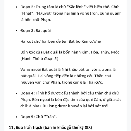
Đoạn 2: Trung tâm là chữ "Sắc lệnh" viết biến thể. Chữ
"Nhật", "Nguyệt" trong hai hình vòng tròn, xung quanh
là bốn chữ Phạn.
Đoạn 3: Bát quái
Hai cột chữ hai bên đề tên Bát bộ Kim cương
Bốn góc của Bát quái là bốn hành Kim, Hỏa, Thủy, Mộc
(Hành Thổ ở đoạn 5)
Vòng ngoài Bát quái là Nhị thập bát tú, vòng trong là
bát quái. Hai vòng tiếp đến là những câu Thần chú
nguyên văn chữ Phạn, trong cùng là Thái cực.
Đoạn 4: Hình hổ được cấu thành bởi câu thần chú chữ
Phạn. Bên ngoài là bốn đặc tính của quẻ Càn, ở giữa các
chữ là bùa Cửu long được khuyên lại bởi nét trói.
Đoạn 5: Chữ "Trấn".
11, Bùa Trấn Trạch (bản in khắc gỗ thế kỷ XIX)