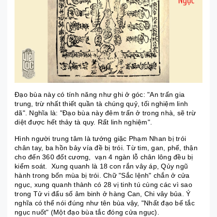
Đạo bùa này có tính năng như ghi ở góc: "An trấn gia
trung, trừ nhất thiết quần tà chúng quỷ, tối nghiệm linh
dã". Nghĩa là: "Đạo bùa này đêm trấn ở trong nhà, sẽ trừ
diệt được hết thảy tà quy. Rất linh nghiệm".
Hình người trung tâm là tướng giặc Phạm Nhan bị trói
chân tay, ba hồn bảy vía đề bị trói. Từ tim, gan, phế, thận
cho đến 360 đốt cương, vạn 4 ngàn lỗ chân lông đều bị
kiểm soát. Xung quanh là 18 con rắn vây áp, Qủy ngũ
hành trong bốn mùa bị trói. Chữ "Sắc lệnh" chắn ở cửa
ngục, xung quanh thành có 28 vị tinh tú cùng các vì sao
trong Tử vi đẩu số âm binh ở hàng Can, Chi vây bủa. Ý
nghĩa có thể nói đúng như tên bùa vậy, "Nhất đạo bế tắc
ngục nuốt" (Một đạo bùa tắc đóng cửa ngục).