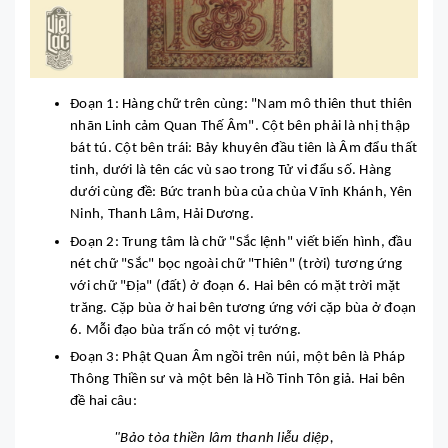
Đoạn 1: Hàng chữ trên cùng: "Nam mô thiên thut thiên
nhãn Linh cảm Quan Thế Âm". Cột bên phải là nhị thập
bát tú. Cột bên trái: Bảy khuyên đầu tiên là Âm đẩu thất
tinh, dưới là tên các vù sao trong Tử vi đẩu số. Hàng
dưới cùng đề: Bức tranh bùa của chùa Vĩnh Khánh, Yên
Ninh, Thanh Lâm, Hải Dương.
Đoạn 2: Trung tâm là chữ "Sắc lệnh" viết biến hình, đầu
nét chữ "Sắc" bọc ngoài chữ "Thiên" (trời) tương ứng
với chữ "Địa" (đất) ở đoạn 6. Hai bên có mặt trời mặt
trăng. Cặp bùa ở hai bên tương ứng với cặp bùa ở đoạn
6. Mỗi đạo bùa trấn có một vị tướng.
Đoạn 3: Phật Quan Âm ngồi trên núi, một bên là Pháp
Thông Thiền sư và một bên là Hồ Tinh Tôn giả. Hai bên
đề hai câu:
"Bảo tòa thiền lâm thanh liễu diệp,