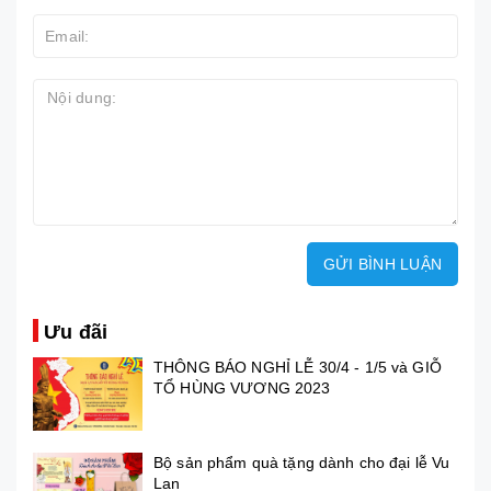
GỬI BÌNH LUẬN
Ưu đãi
THÔNG BÁO NGHỈ LỄ 30/4 - 1/5 và GIỖ
TỔ HÙNG VƯƠNG 2023
Bộ sản phẩm quà tặng dành cho đại lễ Vu
Lan