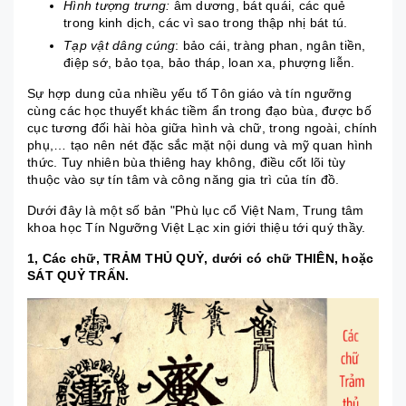
Hình tượng trưng:
âm dương, bát quái, các quẻ
trong kinh dịch, các vì sao trong thập nhị bát tú.
Tạp vật dâng cúng
: bảo cái, tràng phan, ngân tiền,
điệp sớ, bảo tọa, bảo tháp, loan xa, phượng liễn.
Sự hợp dung của nhiều yếu tố Tôn giáo và tín ngưỡng
cùng các học thuyết khác tiềm ẩn trong đạo bùa, được bố
cục tương đối hài hòa giữa hình và chữ, trong ngoài, chính
phụ,… tạo nên nét đặc sắc mặt nội dung và mỹ quan hình
thức. Tuy nhiên bùa thiêng hay không, điều cốt lõi tùy
thuộc vào sự tín tâm và công năng gia trì của tín đồ.
Dưới đây là một số bản "Phù lục cổ Việt Nam, Trung tâm
khoa học Tín Ngưỡng Việt Lạc xin giới thiệu tới quý thầy.
1, Các chữ, TRẢM THỦ QUỶ, dưới có chữ THIÊN, hoặc
SÁT QUỶ TRẤN.