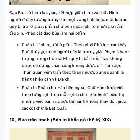
Đạo Bùa có hình lục giác, kết hợp giữa hình và chữ. Hình
người ở đây tượng trưng cho một vong linh hoặc một loài ác
quỷ bị trói ở giữa, phần chữ bên ngoài ghi rõ những lời cần
cầu xin. Phân cắt đạo bùa làm hai phần:
Phần I: Hình người ở giữa. Theo phái Phù lục, các thầy
Phù thủy gọi hình người này là tướng giặc Phạm Nhan -
tượng trưng cho loài Ma quỷ bị bắt trối, "tay không
được cử động, chân cũng không được đi", Tam độc
Thần quan yểm trấn theo thân người, xung quanh là
hàng Thiên can và Địa chi.
Phần II: Phần chữ Hán bên ngoài. Chữ Hán được viết
theo từng cột, trên mỗi cột là chữ "Sắc lệnh" biểu thị
những việc ban ra được thi hành không thay đổi, giữa
các cột chữ là Bát Quái.
Bùa trấn trạch (Bản in khắc gỗ thế kỷ XIX)
10,