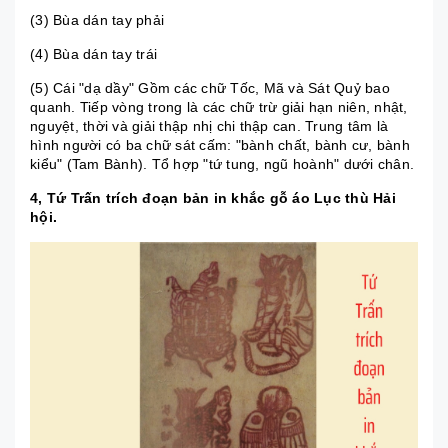
(3) Bùa dán tay phải
(4) Bùa dán tay trái
(5) Cái "dạ dầy" Gồm các chữ Tốc, Mã và Sát Quỷ bao
quanh. Tiếp vòng trong là các chữ trừ giải hạn niên, nhật,
nguyệt, thời và giải thập nhị chi thập can. Trung tâm là
hình người có ba chữ sát cấm: "bành chất, bành cư, bành
kiểu" (Tam Bành). Tổ hợp "tứ tung, ngũ hoành" dưới chân.
4, Tứ Trấn trích đoạn bản in khắc gỗ áo Lục thù Hải
hội.