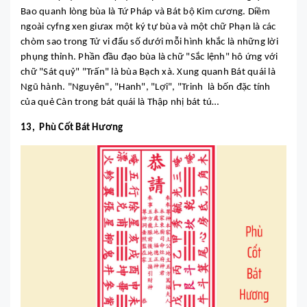
Bao quanh lòng bùa là Tứ Pháp và Bát bộ Kim cương. Diềm
ngoài cyfng xen giưax một ký tự bùa và một chữ Phạn là các
chòm sao trong Tử vi đẩu số dưới mỗi hình khắc là những lời
phụng thỉnh. Phần đầu đạo bùa là chữ "Sắc lệnh" hô ứng với
chữ "Sát quỷ" "Trấn" là bùa Bạch xà. Xung quanh Bát quái là
Ngũ hành. "Nguyên", "Hanh", "Lợi", "Trinh là bốn đặc tính
của quẻ Càn trong bát quái là Thập nhị bát tú…
13, Phù Cốt Bát Hương