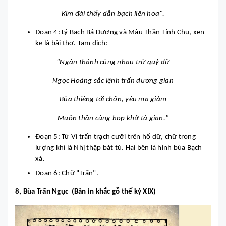
Kim đài thấy dẫn bạch liên hoa".
Đoạn 4: Lý Bạch Bá Dương và Mậu Thần Tính Chu, xen
kẽ là bài thơ. Tạm dịch:
"Ngàn thánh cùng nhau trừ quỷ dữ
Ngọc Hoàng sắc lệnh trấn dương gian
Bùa thiêng tới chốn, yêu ma giảm
Muôn thần cùng họp khử tà gian."
Đoạn 5: Tử Vi trấn trạch cưỡi trên hổ dữ, chữ trong
lượng khí là Nhị thập bát tú. Hai bên là hình bùa Bạch
xà.
Đoạn 6: Chữ "Trấn".
8, Bùa Trấn Ngục (Bản in khắc gỗ thế kỷ XIX)