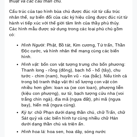
thuật và các câu thần chú.
Cấu trúc của tạo hình bùa chú được đúc rút từ cấu trúc
nhân thể, sự biến đổi của các ký hiệu cũng được đúc rút từ
hành vi tiếp xúc với thế giới tâm linh của thầy phù thủy.
Các hình mẫu được sử dụng trong các loại phù chú gồm
có:
Hình Người
: Phật, Bồ tát, Kim cương, Tứ trấn, Thần
Độc cước, và hình nhân thế mạng cùng các biến
hình.
Hình vật:
bốn con vật tượng trưng cho bốn phương:
Thanh long - rồng (đông), bạch hổ - hổ (tây), chu
tước - chim (nam), huyền vũ - rùa (bắc). Nếu tính cả
trong bộ tranh thập vật thì số lượng con vật còn
nhiều hơn gồm: loan xa (xe con loan), phượng liễn
(kiệu con phượng), sư tử, bạch tượng cửu nha (voi
trắng chín ngà), địa mã (ngựa đất), phi mã (ngựa
bay), hiến mã (ngựa cúng).
Ký tự:
chữ Phạn dưới dạng thần chú, chữ Trấn, chữ
Sát quỷ và các biến hình tự cùng nhiều chữ Hán
dưới dạng thần chú và triện ấn.
Hình hoa lá:
hoa sen, hoa dây, sóng nước