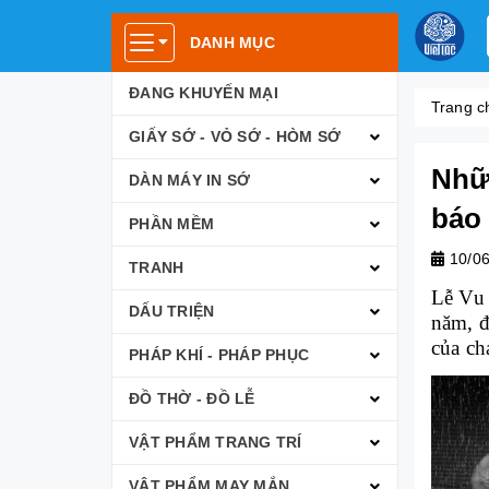
DANH MỤC
ĐANG KHUYẾN MẠI
Trang c
GIẤY SỚ - VỎ SỚ - HÒM SỚ
Nhữ
DÀN MÁY IN SỚ
báo
PHẦN MỀM
10/0
TRANH
Lễ Vu 
DẤU TRIỆN
năm, đ
của ch
PHÁP KHÍ - PHÁP PHỤC
ĐỒ THỜ - ĐỒ LỄ
VẬT PHẨM TRANG TRÍ
VẬT PHẨM MAY MẮN