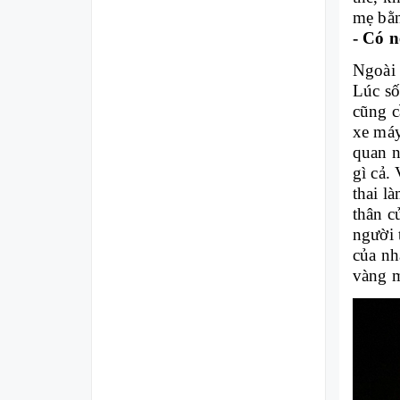
mẹ bằn
- Có 
Ngoài 
Lúc số
cũng c
xe máy
quan n
gì cả. 
thai l
thân c
người 
của nh
vàng m