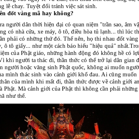
g lễ chay. Tuyệt đối tránh việc sát sinh.
nên đốt vàng mã hay không?
ra người dân thời hiện đại có quan niệm "trần sao, âm v
ng có nhà cửa, xe máy, ô tô, điều hòa tủ lạnh... thì lúc th
ần phải có những thứ đó. Thế nên, họ thi nhau đốt vàng
, ô tô giấy... như một cách báo hiếu "hiệu quả" nhất.Tr
iệm của Phật giáo, những hành động đó không hề có lợi
Vì khi người ta thác đi, thần thức có thể trở lại dân gian 
àm người hoặc vãng sinh Phật quốc, không ai muốn ngườ
ủa mình thác sinh vào cảnh giới khổ đau. Ai cũng muốn
thân của mình khi mất đi, thần thức được về cảnh giới a
à Phật. Mà cảnh giới của Phật thì không cần phải những
ã như thế.