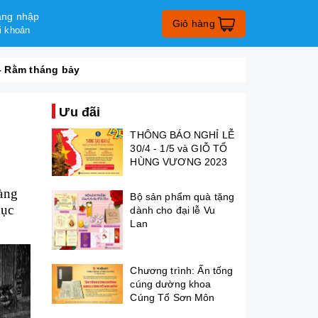
ng nhập
Giỏ hàng
i khoản
– Rằm tháng bảy
Ưu đãi
THÔNG BÁO NGHỈ LỄ
30/4 - 1/5 và GIỖ TỔ
HÙNG VƯƠNG 2023
àng
Bộ sản phẩm quà tặng
dục
dành cho đại lễ Vu
Lan
Chương trình: Ấn tống
cúng dường khoa
Cúng Tổ Sơn Môn