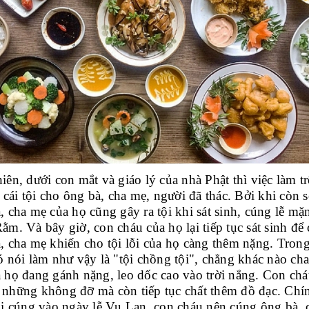
iên, dưới con mắt và giáo lý của nhà Phật thì việc làm tr
a cái tội cho ông bà, cha mẹ, người đã thác. Bởi khi còn 
, cha mẹ của họ cũng gây ra tội khi sát sinh, cúng lễ mặ
ằm. Và bây giờ, con cháu của họ lại tiếp tục sát sinh để
, cha mẹ khiến cho tội lỗi của họ càng thêm nặng. Tron
ó nói làm như vậy là "tội chồng tội", chẳng khác nào ch
 họ đang gánh nặng, leo dốc cao vào trời nắng. Con ch
những không đỡ mà còn tiếp tục chất thêm đồ đạc. Chí
hi cúng vào ngày lễ Vu Lan, con cháu nên cúng ông bà, 