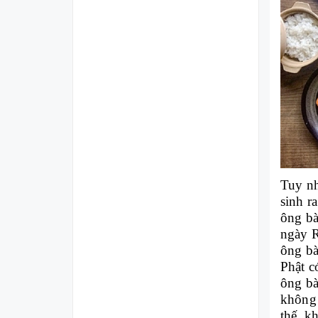
Tuy nh
sinh r
ông bà
ngày R
ông bà
Phật c
ông bà
không 
thế, k