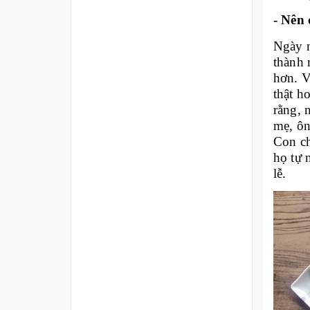
-
Nên 
Ngày n
thành 
hơn. V
thật h
rằng, 
mẹ, ôn
Con ch
họ tự 
lễ.