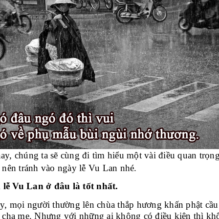
y, chúng ta sẽ cùng đi tìm hiểu một vài điều quan trọn
 nên tránh vào ngày lễ Vu Lan nhé.
lễ Vu Lan ở đâu là tốt nhất.
y, mọi người thường lên chùa thắp hương khấn phật cầu
 cha mẹ. Nhưng với những ai không có điều kiện thì kh