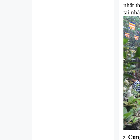
nhất t
tại nh
Cúng