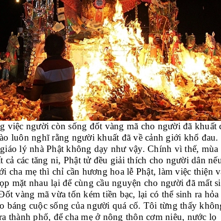
g việc người còn sống đốt vàng mã cho người đã khuất
ào luôn nghĩ rằng người khuất đã về cảnh giới khổ đau.
giáo lý nhà Phật không dạy như vậy. Chính vì thế, mùa
ất cả các tăng ni, Phật tử đều giải thích cho người dân nế
ới cha mẹ thì chỉ cần hương hoa lễ Phật, làm việc thiện 
ọp mặt nhau lại để cùng cầu nguyện cho người đã mất s
 Đốt vàng mã vừa tốn kém tiền bạc, lại có thể sinh ra hỏa
o báng cuộc sống của người quá cố. Tôi từng thấy không
ra thành phố, để cha mẹ ở nông thôn cơm niêu, nước lọ