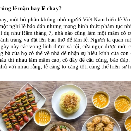
cúng lễ mặn hay lễ chay?
ay, một bộ phận không nhỏ người Việt Nam biến lễ Vu
một nghi lễ báo đáp nhưng mang hình thức phàm tục nh
í dụ như Rằm tháng 7, nhà nào cũng làm một mâm cỗ 
oành tráng và đặt lên ban thờ để làm lễ. Người ta quan n
ngày này các vong linh được xá tội, cửa ngục được mở, 
g bà của họ có thể về nhà để nhận sự hiếu kính của con 
áu thi nhau làm mâm cao, cỗ đầy để cầu cúng, báo đáp.
nhủ với nhau rằng, lễ càng to càng tốt, càng thể hiện sự 