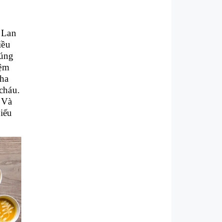
 Lan
iều
cúng
iệm
cha
cháu.
 Và
hiếu