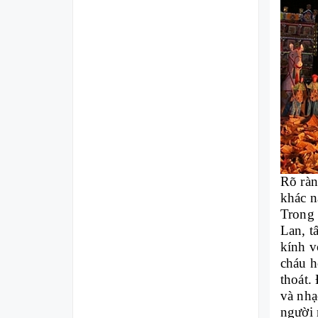
Rõ ràn
khác n
Trong 
Lan, t
kính v
cháu h
thoát.
và nhạ
người 