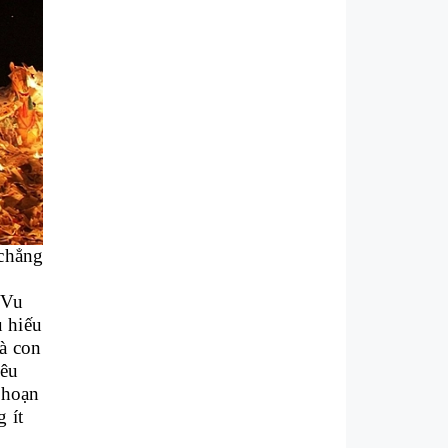
 chẳng
 Vu
u hiếu
và con
iêu
 hoạn
 ít