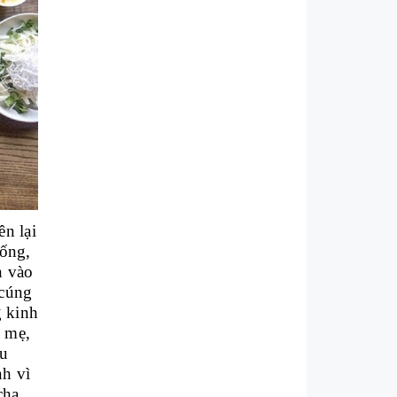
ên lại
sống,
n vào
 cúng
g kinh
a mẹ,
áu
nh vì
cha