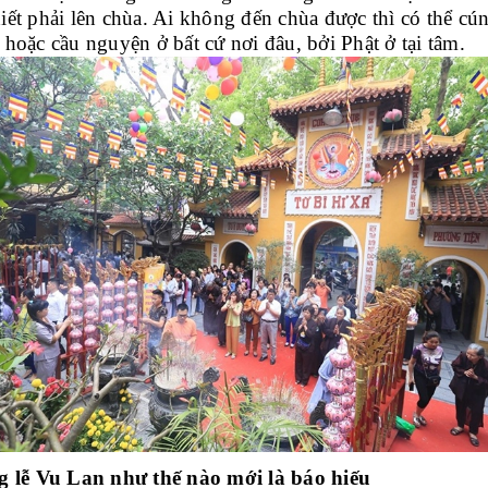
hiết phải lên chùa. Ai không đến chùa được thì có thể cún
à hoặc cầu nguyện ở bất cứ nơi đâu, bởi Phật ở tại tâm.
 lễ Vu Lan như thế nào mới là báo hiếu