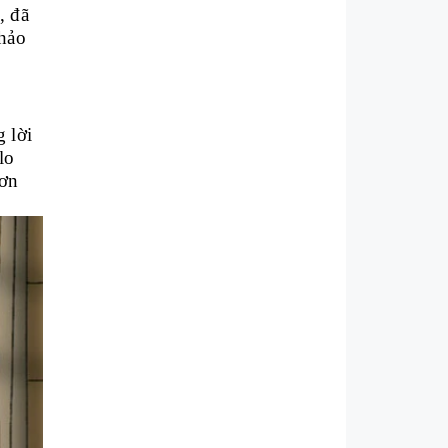
, đã
thảo
 lời
lo
đơn