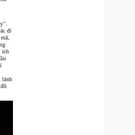
ậy".
ác đi
 mã,
ong
 ích
đầu
i
n lành
 đồ