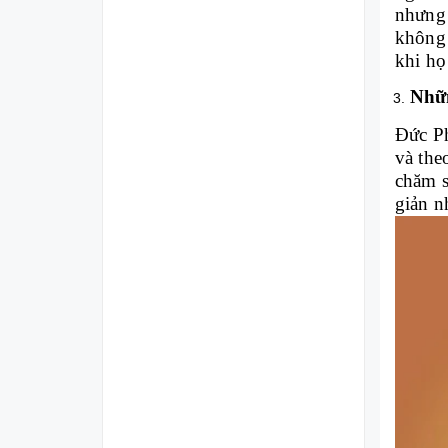
nhưng 
không 
khi họ
Nhữn
Đức Ph
và the
chăm s
giản n