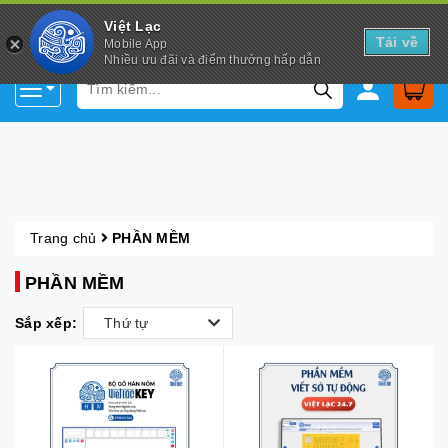
Việt Lạc
Tải về
Mobile App
Nhiều ưu đãi và điểm thưởng hấp dẫn
Trang chủ
PHẦN MỀM
PHẦN MỀM
Sắp xếp:
Thứ tự