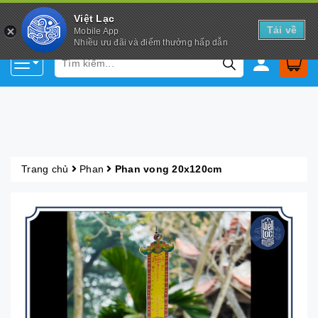
Việt Lạc
Tải về
Mobile App
Nhiều ưu đãi và điểm thưởng hấp dẫn
Trang chủ
Phan
Phan vong 20x120cm