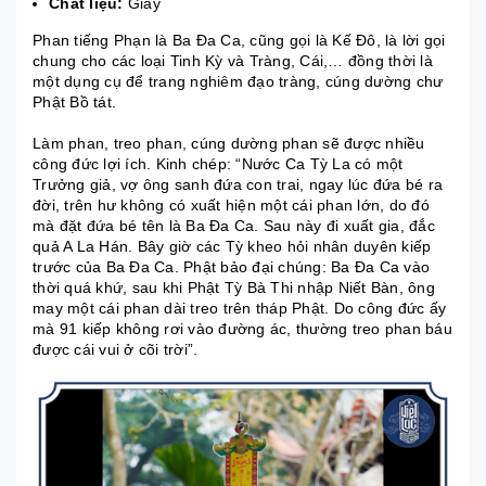
Chất liệu:
Giấy
Phan tiếng Phạn là Ba Đa Ca, cũng gọi là Kế Đô, là lời gọi
chung cho các loại Tinh Kỳ và Tràng, Cái,… đồng thời là
một dụng cụ để trang nghiêm đạo tràng, cúng dường chư
Phật Bồ tát.
Làm phan, treo phan, cúng dường phan sẽ được nhiều
công đức lợi ích. Kinh chép: “Nước Ca Tỳ La có một
Trưởng giả, vợ ông sanh đứa con trai, ngay lúc đứa bé ra
đời, trên hư không có xuất hiện một cái phan lớn, do đó
mà đặt đứa bé tên là Ba Đa Ca. Sau này đi xuất gia, đắc
quả A La Hán. Bây giờ các Tỳ kheo hỏi nhân duyên kiếp
trước của Ba Đa Ca. Phật bảo đại chúng: Ba Đa Ca vào
thời quá khứ, sau khi Phật Tỳ Bà Thi nhập Niết Bàn, ông
may một cái phan dài treo trên tháp Phật. Do công đức ấy
mà 91 kiếp không rơi vào đường ác, thường treo phan báu
được cái vui ở cõi trời”.