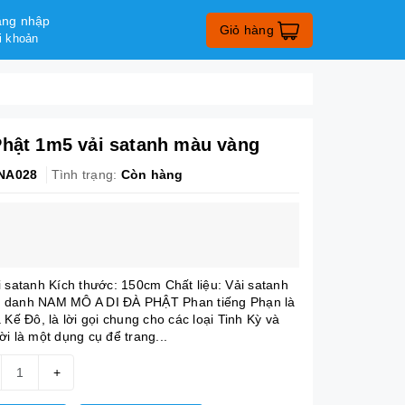
ng nhập
Giỏ hàng
i khoản
Phật 1m5 vải satanh màu vàng
NA028
Tình trạng:
Còn hàng
i satanh Kích thước: 150cm Chất liệu: Vải satanh
 danh NAM MÔ A DI ĐÀ PHẬT Phan tiếng Phạn là
 Kế Đô, là lời gọi chung cho các loại Tinh Kỳ và
i là một dụng cụ để trang...
+