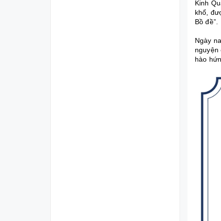
Kinh Qu
khổ, đư
Bồ đề”.
Ngày na
nguyện c
hào hứng