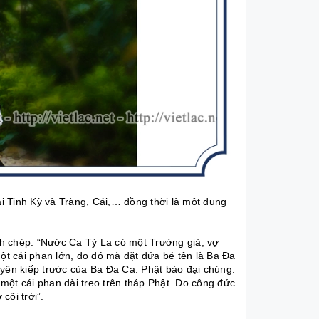
ại Tinh Kỳ và Tràng, Cái,… đồng thời là một dụng
nh chép: “Nước Ca Tỳ La có một Trưởng giả, vợ
một cái phan lớn, do đó mà đặt đứa bé tên là Ba Đa
uyên kiếp trước của Ba Đa Ca. Phật bảo đại chúng:
một cái phan dài treo trên tháp Phật. Do công đức
cõi trời”.