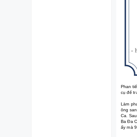
Phan tiế
cụ để t
Làm pha
ông san
Ca. Sau
Ba Đa C
ấy mà 9