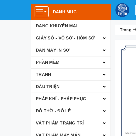
DANH MỤC
ĐANG KHUYẾN MẠI
Trang c
GIẤY SỚ - VỎ SỚ - HÒM SỚ
DÀN MÁY IN SỚ
PHẦN MỀM
TRANH
DẤU TRIỆN
PHÁP KHÍ - PHÁP PHỤC
ĐỒ THỜ - ĐỒ LỄ
VẬT PHẨM TRANG TRÍ
VẬT PHẨM MAY MẮN