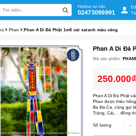
Hotline tư vấn
Đă
02473099991
Tà
hủ
Phan
Phan A Di Đà Phật 1m5 vải satanh màu vàng
Phan A Di Đà 
Mã sản phẩm:
PHAN
250.000₫
Phan A Di Đà Phật vả
Phan được thêu hồng
Ba Đa Ca, cũng gọi là
Tràng, Cái,… đồng thờ
Số lượng:
-