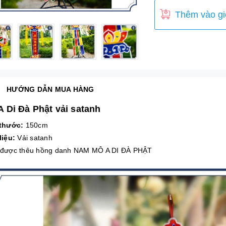
Thêm vào gi
HƯỚNG DẪN MUA HÀNG
A Di Đà Phật vải satanh
 thước:
150cm
liệu:
Vải satanh
được thêu hồng danh NAM MÔ A DI ĐÀ PHẬT