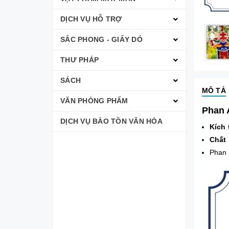
DỊCH VỤ HỖ TRỢ
SẮC PHONG - GIẤY DÓ
THƯ PHÁP
SÁCH
MÔ TẢ
VĂN PHÒNG PHẨM
Phan 
DỊCH VỤ BẢO TỒN VĂN HÓA
Kích
Chất 
Phan 