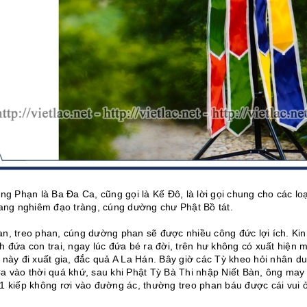
ng Phạn là Ba Đa Ca, cũng gọi là Kế Đô, là lời gọi chung cho các lo
rang nghiêm đạo tràng, cúng dường chư Phật Bồ tát.
n, treo phan, cúng dường phan sẽ được nhiều công đức lợi ích. Ki
h đứa con trai, ngay lúc đứa bé ra đời, trên hư không có xuất hiện 
 này đi xuất gia, đắc quả A La Hán. Bây giờ các Tỳ kheo hỏi nhân d
a vào thời quá khứ, sau khi Phật Tỳ Bà Thi nhập Niết Bàn, ông may 
1 kiếp không rơi vào đường ác, thường treo phan báu được cái vui ở 