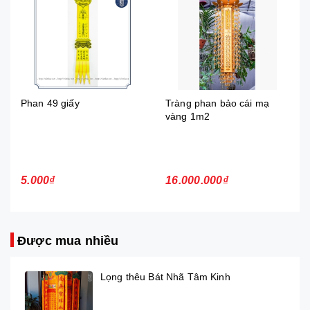
Tràng phan bảo cái mạ
Phan A Di Đà Phật 1m5 vải
vàng 1m2
satanh màu vàng
16.000.000₫
250.000₫
Được mua nhiều
Lọng thêu Bát Nhã Tâm Kinh