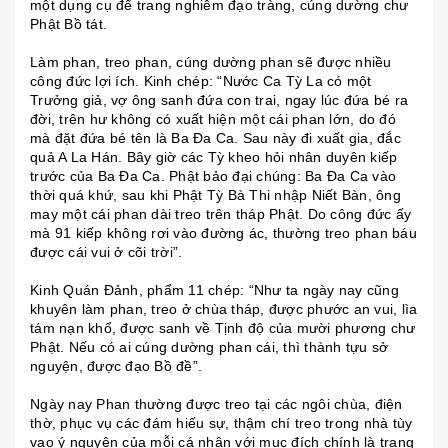
một dụng cụ để trang nghiêm đạo tràng, cúng dường chư
Phật Bồ tát.
Làm phan, treo phan, cúng dường phan sẽ được nhiều
công đức lợi ích. Kinh chép: “Nước Ca Tỳ La có một
Trưởng giả, vợ ông sanh đứa con trai, ngay lúc đứa bé ra
đời, trên hư không có xuất hiện một cái phan lớn, do đó
mà đặt đứa bé tên là Ba Đa Ca. Sau này đi xuất gia, đắc
quả A La Hán. Bây giờ các Tỳ kheo hỏi nhân duyên kiếp
trước của Ba Đa Ca. Phật bảo đại chúng: Ba Đa Ca vào
thời quá khứ, sau khi Phật Tỳ Bà Thi nhập Niết Bàn, ông
may một cái phan dài treo trên tháp Phật. Do công đức ấy
mà 91 kiếp không rơi vào đường ác, thường treo phan báu
được cái vui ở cõi trời”.
Kinh Quán Đảnh, phẩm 11 chép: “Như ta ngày nay cũng
khuyên làm phan, treo ở chùa tháp, được phước an vui, lìa
tám nạn khổ, được sanh về Tịnh độ của mười phương chư
Phật. Nếu có ai cúng dường phan cái, thì thành tựu sở
nguyện, được đạo Bồ đề”.
Ngày nay Phan thường được treo tại các ngôi chùa, điện
thờ, phục vụ các đám hiếu sự, thậm chí treo trong nhà tùy
vao ý nguyện của mỗi cá nhân với mục đích chính là trang