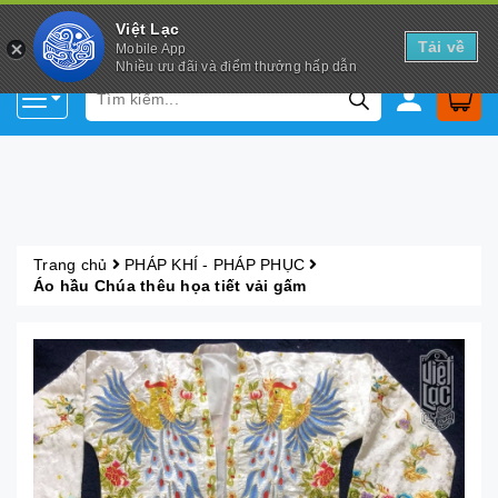
Việt Lạc
Tải về
Mobile App
Nhiều ưu đãi và điểm thưởng hấp dẫn
Trang chủ
PHÁP KHÍ - PHÁP PHỤC
Áo hầu Chúa thêu họa tiết vải gấm