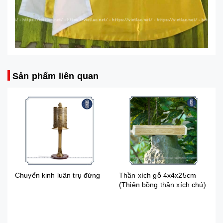
Sản phẩm liên quan
nh luân trụ đứng
Thần xích gỗ 4x4x25cm
Tích Trượng 
(Thiên bồng thần xích chú)