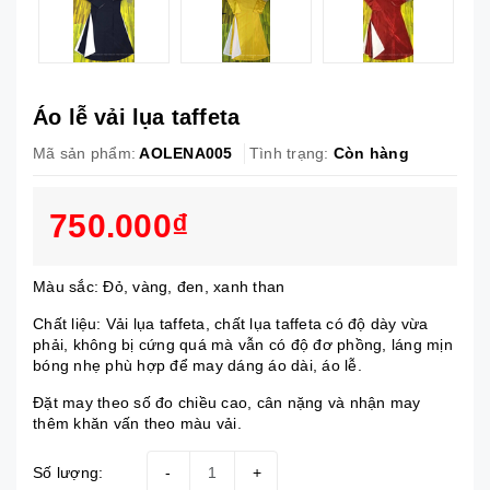
Áo lễ vải lụa taffeta
Mã sản phẩm:
AOLENA005
Tình trạng:
Còn hàng
750.000₫
Màu sắc: Đỏ, vàng, đen, xanh than
Chất liệu: Vải lụa taffeta, chất lụa taffeta có độ dày vừa
phải, không bị cứng quá mà vẫn có độ đơ phồng, láng mịn
bóng nhẹ phù hợp để may dáng áo dài, áo lễ.
Đặt may theo số đo chiều cao, cân nặng và nhận may
thêm khăn vấn theo màu vải.
Số lượng:
-
+