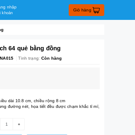
ng nhập
Giỏ hàng
i khoản
ng
ịch 64 quẻ bằng đồng
NA015
Tình trạng:
Còn hàng
hiều dài 10.8 cm, chiều rộng 8 cm
ng đường nét, họa tiết đều được chạm khắc tỉ mỉ,
+