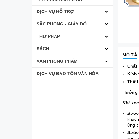
DỊCH VỤ HỖ TRỢ
SẮC PHONG - GIẤY DÓ
THƯ PHÁP
SÁCH
MÔ TẢ
VĂN PHÒNG PHẨM
Chất 
DỊCH VỤ BẢO TỒN VĂN HÓA
Kích
Thiết
Hướng 
Khi xe
Bước
khúc 
ứng c
Bước
với c