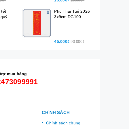
15.000₫
000₫
20.000₫
 tết
Phù Thái Tuế 2026
 quý
3x9cm DG100
45.000₫
90.000₫
trợ mua hàng
2473099991
CHÍNH SÁCH
Chính sách chung