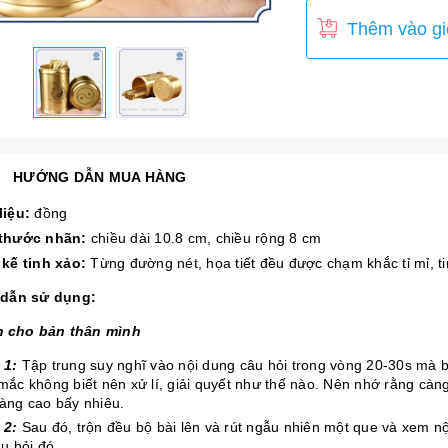
Thêm vào gi
HƯỚNG DẪN MUA HÀNG
liệu:
đồng
 thước nhãn:
chiều dài 10.8 cm, chiều rộng 8 cm
 kế tinh xảo:
Từng đường nét, họa tiết đều được chạm khắc tỉ mỉ, ti
dẫn sử dụng:
m cho bản thân mình
 1:
Tập trung suy nghĩ vào nội dung câu hỏi trong vòng 20-30s mà
mắc không biết nên xử lí, giải quyết như thế nào. Nên nhớ rằng càng
àng cao bấy nhiêu.
 2:
Sau đó, trộn đều bộ bài lên và rút ngẫu nhiên một que và xem nộ
âu hỏi đó.