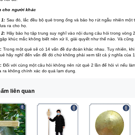
m cho người khác
 1:
Sau đó, lắc đều bộ quẻ trong ống và bảo họ rút ngẫu nhiên một 
đưa ra cho họ.
 2:
Hãy bảo họ tập trung suy nghĩ vào nội dung câu hỏi trong vòng
gặp khúc mắc không biết nên xử lí, giải quyết như thế nào. Và cũng
1:
Trong một quẻ sẽ có 14 vấn đề dự đoán khác nhau. Tuy nhiên, khi
 quẻ hãy nghĩ đến vấn đề đó chứ không phải xem tất cả ý nghĩa của 1
2:
Đối với cùng một câu hỏi không nên rút quẻ 2 lần để hỏi vì nếu là
a ra không chính xác do quá lạm dụng.
ẩm liên quan