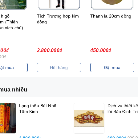
ch gỗ
Tích Trượng hợp kim
Thanh la 20cm đồng
m (Thiên
đồng
ần xích chú)
000₫
2.800.000₫
450.000₫
00₫
ặt mua
Hết hàng
Đặt mua
mua nhiều
Lọng thêu Bát Nhã
Dịch vụ thiết k
Tâm Kinh
lối Bảo Đỉnh Tr