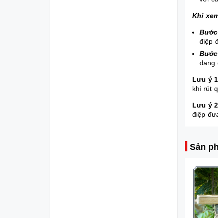
Khi xe
Bước
điệp 
Bước
đang 
Lưu ý 
khi rút
Lưu ý 
điệp đư
Sản ph