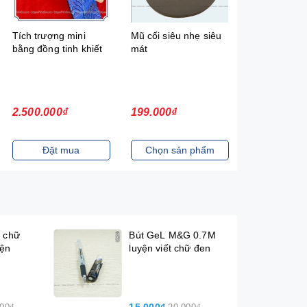
Tích trượng mini
Mũ cối siêu nhẹ siêu
Chuông gọi 
bằng đồng tinh khiết
mát
kim đồng
2.500.000₫
199.000₫
480.000₫
Đặt mua
Chọn sản phẩm
Chọn sản
ế chữ
Bút GeL M&G 0.7M
iện
luyện viết chữ đen