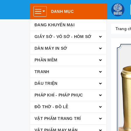
DANH MỤC
ĐANG KHUYẾN MẠI
Trang c
GIẤY SỚ - VỎ SỚ - HÒM SỚ
DÀN MÁY IN SỚ
PHẦN MỀM
TRANH
DẤU TRIỆN
PHÁP KHÍ - PHÁP PHỤC
ĐỒ THỜ - ĐỒ LỄ
VẬT PHẨM TRANG TRÍ
VẬT PHẨM MAY MẮN