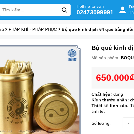
Hotline tư vấn
Đă
02473099991
Tà
hủ
PHÁP KHÍ - PHÁP PHỤC
Bộ quẻ kinh dịch 64 quẻ bằng đồ
Bộ quẻ kinh d
Mã sản phẩm:
BOQU
650.000₫
Chất liệu:
đồng
Kích thước nhãn:
c
Thiết kế tinh xảo:
Từ
tinh tế.
Số lượng:
-