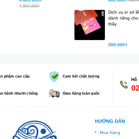
4.800.000₫
600.000₫
900.
7.000.000₫
Dịch vụ in sớ lễ
dành riêng cho
thầy
500.000₫
ản phẩm cao cấp
Cam kết chất lượng
Hỗ 
0
o hành nhanh chóng
Giao hàng toàn quốc
HƯỚNG DẪN
Mua hàng