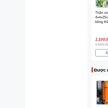
Chuyển kinh luân trụ
Thần xí
đứng
4x4x25c
bồng th
Liên hệ
1.100.
1.500.0
Chi tiết
Đ
Được 