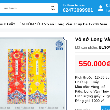
Hotline tư vấn
Đă
02473099991
Tà
hủ
GIẤY LIÊM HÒM SỚ
Vỏ sớ Long Vân Thủy Ba 12x36.5cm
Vỏ sớ Long Vâ
Mã sản phẩm:
BLSO
550.000₫
Kích thước: 12x36.5
Chất liệu: Giấy
Màu sắc: Vàng, đỏ
Kiểu: Long Vân Thủy
Định lượng giấy: 70
Đóng gói: 1000 vỏ