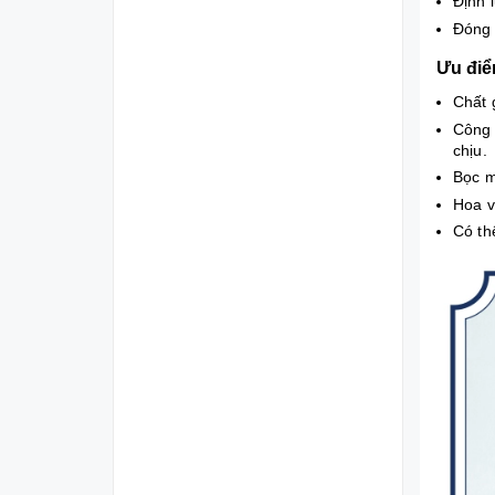
Định 
Đóng 
Ưu đi
Chất 
Công 
chịu.
Bọc m
Hoa v
Có th