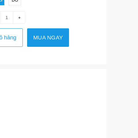
G
ĐỎ
+
ỏ hàng
MUA NGAY