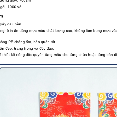
lượng giấy: 70gsm
gói: 1000 vỏ
ểm
giấy dai, bền.
nghệ in ấn dùng mực màu chất lượng cao, không làm bong mực vào 
àng PE chống ẩm, bảo quản tốt.
ăn đẹp, trang trọng và độc đáo.
ể thiết kế riêng độc quyền từng mẫu cho từng chùa hoặc từng bản đ