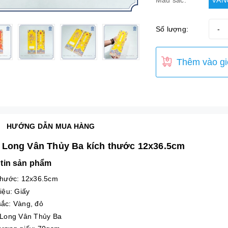
VÀN
Màu sắc:
Số lượng:
-
Thêm vào gi
HƯỚNG DẪN MUA HÀNG
 Long Vân Thủy Ba kích thước 12x36.5cm
tin sản phẩm
thước: 12x36.5cm
liệu: Giấy
ắc: Vàng, đỏ
 Long Vân Thủy Ba