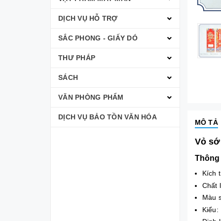
DỊCH VỤ HỖ TRỢ
SẮC PHONG - GIẤY DÓ
THƯ PHÁP
SÁCH
VĂN PHÒNG PHẨM
DỊCH VỤ BẢO TỒN VĂN HÓA
MÔ TẢ
Vỏ sớ
Thông 
Kích 
Chất 
Màu s
Kiểu: