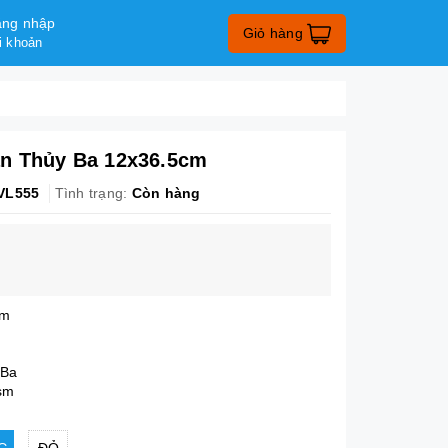
ng nhập
Giỏ hàng
i khoản
n Thủy Ba 12x36.5cm
VL555
Tình trạng:
Còn hàng
cm
 Ba
gsm