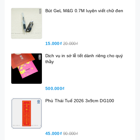
Bút GeL M&G 0.7M luyện viết chữ đen
15.000₫
20.000₫
Dịch vụ in sớ lễ tết dành riêng cho quý
thầy
500.000₫
Phù Thái Tuế 2026 3x9cm DG100
45.000₫
90.000₫