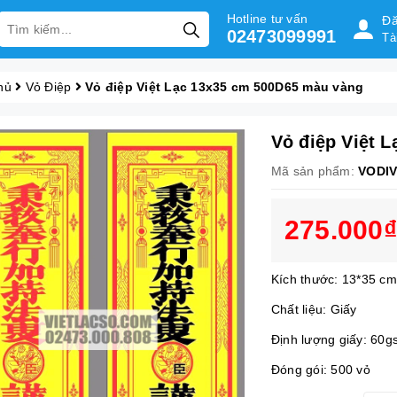
Hotline tư vấn
Đă
02473099991
Tà
hủ
Vỏ Điệp
Vỏ điệp Việt Lạc 13x35 cm 500D65 màu vàng
Vỏ điệp Việt 
Mã sản phẩm:
VODIV
275.000₫
Kích thước: 13*35 cm
Chất liệu: Giấy
Định lượng giấy: 60
Đóng gói: 500 vỏ