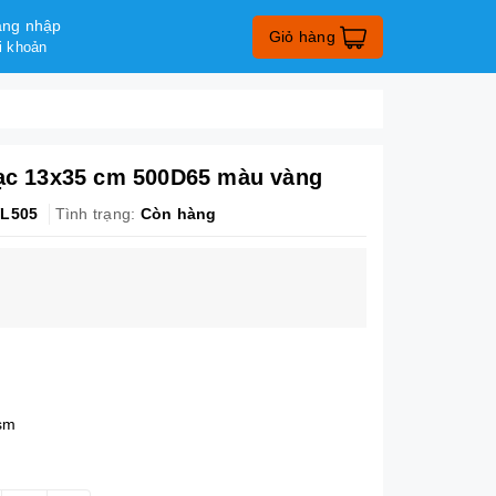
ng nhập
Giỏ hàng
i khoản
Lạc 13x35 cm 500D65 màu vàng
L505
Tình trạng:
Còn hàng
gsm