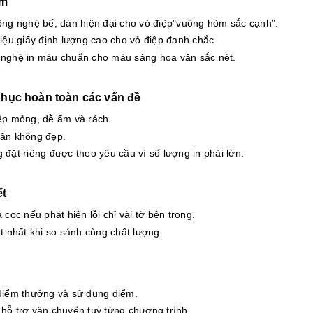
ểm
ông nghệ bế, dán hiện đại cho vỏ điệp"vuông hòm sắc cạnh".
liệu giấy định lượng cao cho vỏ điệp đanh chắc.
nghệ in màu chuẩn cho màu sáng hoa văn sắc nét.
hục hoàn toàn các vấn đề
ệp mỏng, dễ ẩm và rách.
ăn không đẹp.
 đặt riêng được theo yêu cầu vì số lượng in phải lớn.
ết
 cọc nếu phát hiện lỗi chỉ vài tờ bên trong.
ốt nhất khi so sánh cùng chất lượng.
điểm thưởng và sử dụng điểm.
hỗ trợ vận chuyển tuỳ từng chương trình.