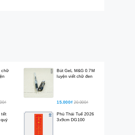
ế chữ
Bút GeL M&G 0.7M
iện
luyện viết chữ đen
15.000₫
000₫
20.000₫
 tết
Phù Thái Tuế 2026
 quý
3x9cm DG100