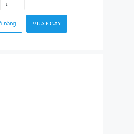
+
ỏ hàng
MUA NGAY