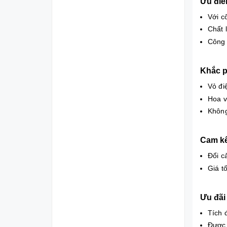
Ưu đi
Với c
Chất 
Công 
Khắc p
Vỏ đi
Hoa v
Không
Cam k
Đổi cả
Giá t
Ưu đãi
Tích 
Được 