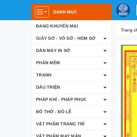
DANH MỤC
ĐANG KHUYẾN MẠI
Trang c
GIẤY SỚ - VỎ SỚ - HÒM SỚ
DÀN MÁY IN SỚ
PHẦN MỀM
TRANH
DẤU TRIỆN
PHÁP KHÍ - PHÁP PHỤC
ĐỒ THỜ - ĐỒ LỄ
VẬT PHẨM TRANG TRÍ
VẬT PHẨM MAY MẮN