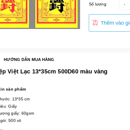
Số lượng:
-
Thêm vào gi
HƯỚNG DẪN MUA HÀNG
ệp Việt Lạc 13*35cm 500D60 màu vàng
tin sản phẩm
thước: 13*35 cm
liệu: Giấy
lượng giấy: 60gsm
gói: 500 vỏ