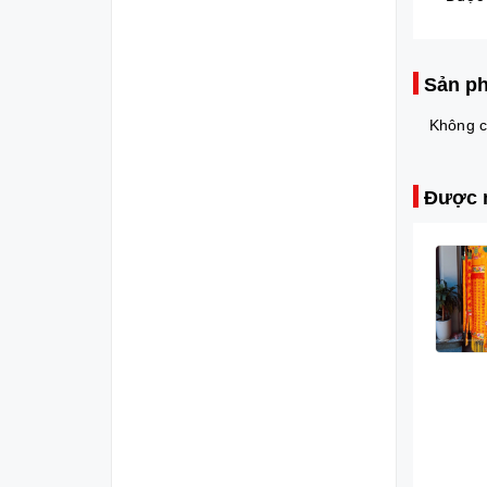
Sản ph
Không c
Được 