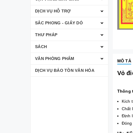
DỊCH VỤ HỖ TRỢ
SẮC PHONG - GIẤY DÓ
THƯ PHÁP
SÁCH
VĂN PHÒNG PHẨM
MÔ TẢ
DỊCH VỤ BẢO TỒN VĂN HÓA
Vỏ đi
Thông 
Kích 
Chất 
Định 
Đóng 