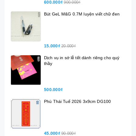
600.000₫
900.000₫
Bút GeL M&G 0.7M luyện viết chữ đen
15.000₫
20.000₫
Dịch vụ in sớ lễ tết dành riêng cho quý
thầy
500.000₫
Phù Thái Tuế 2026 3x9cm DG100
45.000₫
90.000₫