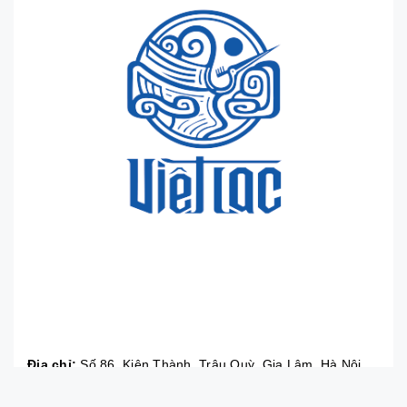
Địa chỉ:
Số 86, Kiên Thành, Trâu Quỳ, Gia Lâm, Hà Nội