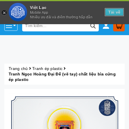
Việt Lạc
Tải về
Mobile App
Nhiều ưu đãi và điểm thưởng hấp dẫn
Trang chủ
Tranh ép plastic
Tranh Ngọc Hoàng Đại Đế (vẽ tay) chất liệu bìa cứng
ép plastic