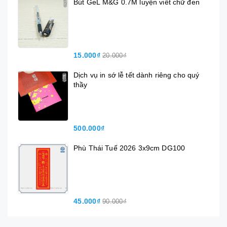
Bút GeL M&G 0.7M luyện viết chữ đen
15.000₫
20.000₫
Dịch vụ in sớ lễ tết dành riêng cho quý
thầy
500.000₫
Phù Thái Tuế 2026 3x9cm DG100
45.000₫
90.000₫