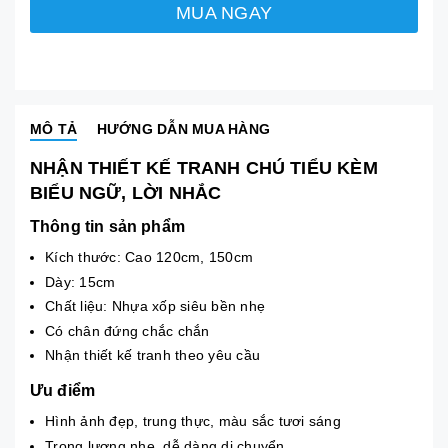
MUA NGAY
MÔ TẢ
HƯỚNG DẪN MUA HÀNG
NHẬN THIẾT KẾ TRANH CHÚ TIỂU KÈM
BIỂU NGỮ, LỜI NHẮC
Thông tin sản phẩm
Kích thước: Cao 120cm, 150cm
Dày: 15cm
Chất liệu: Nhựa xốp siêu bền nhẹ
Có chân đứng chắc chắn
Nhận thiết kế tranh theo yêu cầu
Ưu điểm
Hình ảnh đẹp, trung thực, màu sắc tươi sáng
Trọng lượng nhẹ, dễ dàng di chuyển