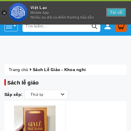
Việt Lạc
Tải về
Mobile App
Nhiều ưu đãi và điểm thưởng hấp dẫn
Trang chủ
Sách Lễ Giáo - Khoa nghi
Sách lễ giáo
Sắp xếp:
Thứ tự