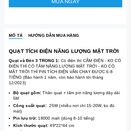
MUA NGAY
MÔ TẢ
HƯỚNG DẪN MUA HÀNG
QUẠT TÍCH ĐIỆN NĂNG LƯỢNG MẶT TRỜI
Quạt và Đèn 3 TRONG 1:
Có điện thì CẮM ĐIỆN - KO CÓ
ĐIỆN THÌ CÓ TẤM NĂNG LƯỢNG MẶT TRỜI - KO CÓ
MẶT TRỜI THÌ PIN TÍCH ĐIỆN VẪN CHẠY ĐƯỢC 6-8
TIẾNG (Bảo hành 1 năm, còn bảo hành tới tháng
12/2023)
Bộ quạt gồm:
Thân quạt + tấm pin năng lượng dây dài
5M
Công suất quạt:
25W (nhiều nơi chỉ 15-20W, ko đủ
mát)
Pin lưu trữ:
18000 mah (dùng 8-10 tiếng)
Kích thước quạt:
49*22*44 cm