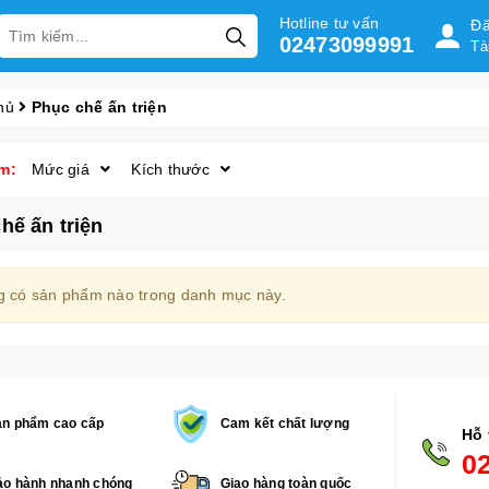
Hotline tư vấn
Đă
02473099991
Tà
hủ
Phục chế ấn triện
m:
Mức giá
Kích thước
hế ấn triện
 có sản phẩm nào trong danh mục này.
ản phẩm cao cấp
Cam kết chất lượng
Hỗ 
0
o hành nhanh chóng
Giao hàng toàn quốc