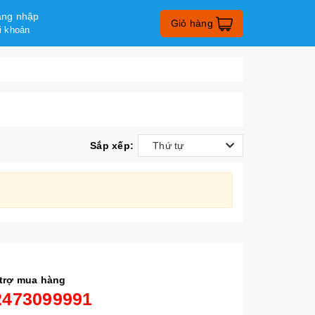
ng nhập
Giỏ hàng
i khoản
Sắp xếp:
Thứ tự
trợ mua hàng
2473099991