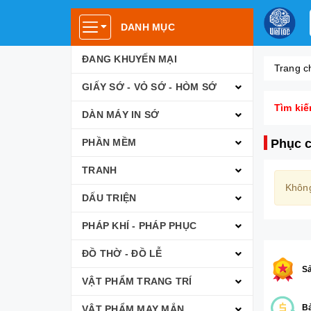
DANH MỤC
ĐANG KHUYẾN MẠI
Trang c
GIẤY SỚ - VỎ SỚ - HÒM SỚ
Tìm kiế
DÀN MÁY IN SỚ
PHẦN MỀM
Phục c
TRANH
Không
DẤU TRIỆN
PHÁP KHÍ - PHÁP PHỤC
ĐỒ THỜ - ĐỒ LỄ
S
VẬT PHẨM TRANG TRÍ
Bả
VẬT PHẨM MAY MẮN