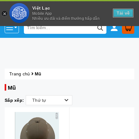
Việt Lạc
Tải về
Mobile App
Nhiều ưu đãi và điểm thưởng hấp dẫn
Trang chủ
Mũ
Mũ
Sắp xếp:
Thứ tự