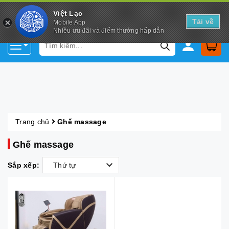
Việt Lạc
Tải về
Mobile App
Nhiều ưu đãi và điểm thưởng hấp dẫn
Trang chủ
Ghế massage
Ghế massage
Sắp xếp:
Thứ tự