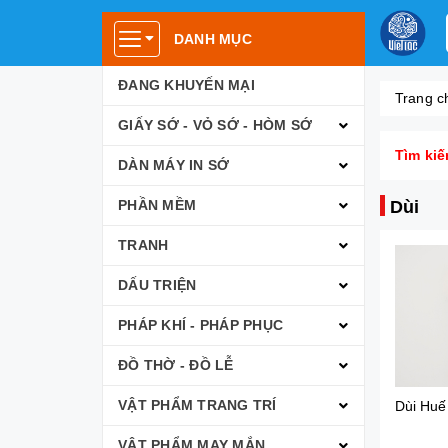
DANH MỤC
ĐANG KHUYẾN MẠI
Trang c
GIẤY SỚ - VỎ SỚ - HÒM SỚ
Tìm kiế
DÀN MÁY IN SỚ
PHẦN MỀM
Dùi
TRANH
DẤU TRIỆN
PHÁP KHÍ - PHÁP PHỤC
ĐỒ THỜ - ĐỒ LỄ
VẬT PHẨM TRANG TRÍ
Dùi Huế
VẬT PHẨM MAY MẮN