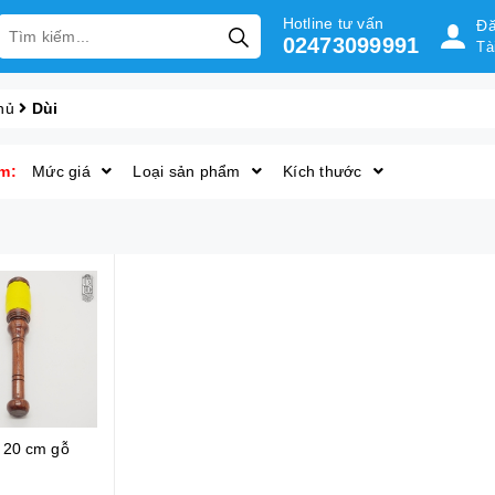
Hotline tư vấn
Đă
02473099991
Tà
hủ
Dùi
m:
Mức giá
Loại sản phẩm
Kích thước
 20 cm gỗ