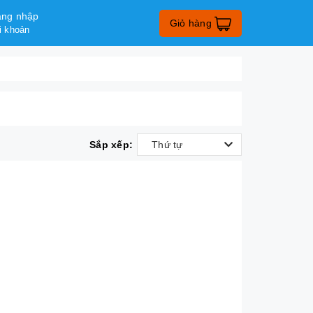
ng nhập
Giỏ hàng
i khoản
Sắp xếp:
Thứ tự