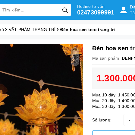
Hotline tư vấn
Đă
02473099991
Tà
hủ
VẬT PHẨM TRANG TRÍ
Đèn hoa sen treo trang trí
Đèn hoa sen tr
Mã sản phẩm:
DENF
1.300.00
Mua 10 dây: 1.450.0
Mua 20 dây: 1.400.0
Mua 30 dây: 1.300.0
Số lượng:
-