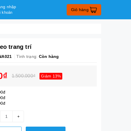
ng nhập
Giỏ hàng
i khoản
eo trang trí
NA021
Tình trạng:
Còn hàng
0₫
1.500.000₫
Giảm 13%
00đ
00đ
00đ
+