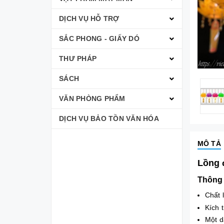
DỊCH VỤ HỖ TRỢ
SẮC PHONG - GIẤY DÓ
THƯ PHÁP
SÁCH
VĂN PHÒNG PHẨM
DỊCH VỤ BẢO TỒN VĂN HÓA
MÔ TẢ
Lồng đ
Thông 
Chất 
Kích 
Một d