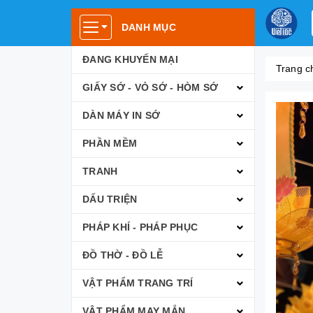
DANH MỤC
ĐANG KHUYẾN MẠI
Trang c
GIẤY SỚ - VỎ SỚ - HÒM SỚ
DÀN MÁY IN SỚ
PHẦN MỀM
TRANH
DẤU TRIỆN
PHÁP KHÍ - PHÁP PHỤC
ĐỒ THỜ - ĐỒ LỄ
VẬT PHẨM TRANG TRÍ
VẬT PHẨM MAY MẮN