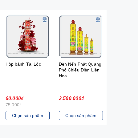
Hộp bánh Tài Lộc
Đèn Nến Phật Quang
Cờ lệnh ngũ
Phổ Chiếu Điện Liên
gỗ cao 26cm
Hoa
60.000₫
2.500.000₫
850.000₫
75.000₫
Chọn sản phẩm
Chọn sản phẩm
Hết h