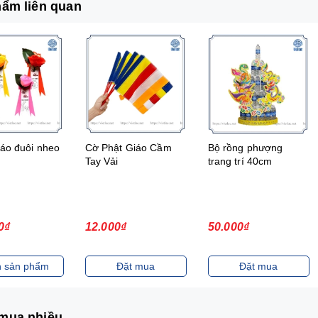
ẩm liên quan
 áo đuôi nheo
Cờ Phật Giáo Cầm
Bộ rồng phượng
Tay Vải
trang trí 40cm
0₫
12.000₫
50.000₫
 sản phẩm
Đặt mua
Đặt mua
mua nhiều