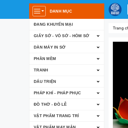
DANH MỤC
ĐANG KHUYẾN MẠI
Trang c
GIẤY SỚ - VỎ SỚ - HÒM SỚ
DÀN MÁY IN SỚ
PHẦN MỀM
TRANH
DẤU TRIỆN
PHÁP KHÍ - PHÁP PHỤC
ĐỒ THỜ - ĐỒ LỄ
VẬT PHẨM TRANG TRÍ
VẬT PHẨM MAY MẮN