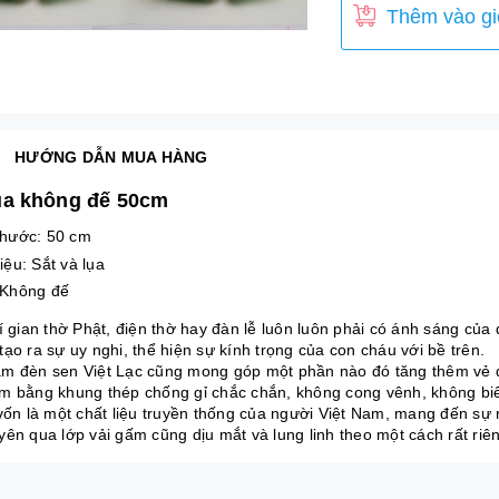
Thêm vào gi
HƯỚNG DẪN MUA HÀNG
ụa không đế 50cm
thước: 50 cm
iệu: Sắt và lụa
 Không đế
í gian thờ Phật, điện thờ hay đàn lễ luôn luôn phải có ánh sáng của 
ạo ra sự uy nghi, thể hiện sự kính trọng của con cháu với bề trên.
m đèn sen Việt Lạc cũng mong góp một phần nào đó tăng thêm vẻ đẹ
m bằng khung thép chống gỉ chắc chắn, không cong vênh, không biế
 vốn là một chất liệu truyền thống của người Việt Nam, mang đến sự
yên qua lớp vải gấm cũng dịu mắt và lung linh theo một cách rất riê