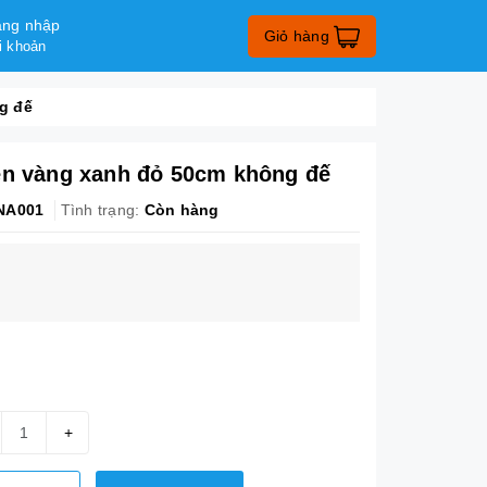
ng nhập
Giỏ hàng
i khoản
g đế
en vàng xanh đỏ 50cm không đế
NA001
Tình trạng:
Còn hàng
+