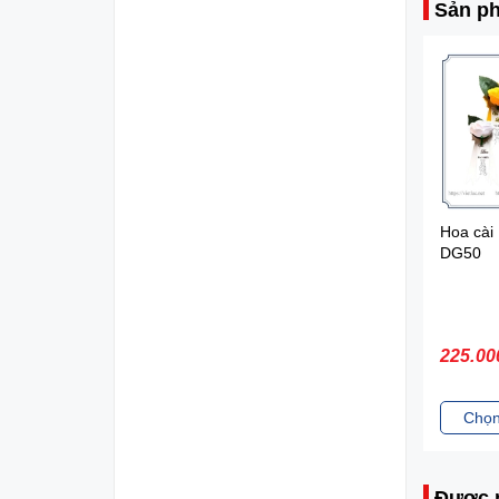
Sản ph
Hoa Cài Áo To PG
Hoa cài
DG50
DG50
270.000₫
225.00
Chọn sản phẩm
Chọn
Được 