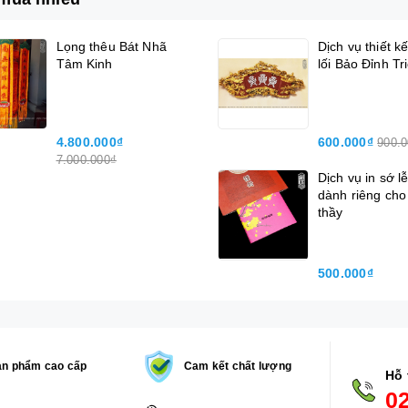
Lọng thêu Bát Nhã
Dịch vụ thiết k
Tâm Kinh
lối Bảo Đỉnh Tr
4.800.000₫
600.000₫
900.
7.000.000₫
Dịch vụ in sớ lễ
dành riêng cho
thầy
500.000₫
ản phẩm cao cấp
Cam kết chất lượng
Hỗ 
0