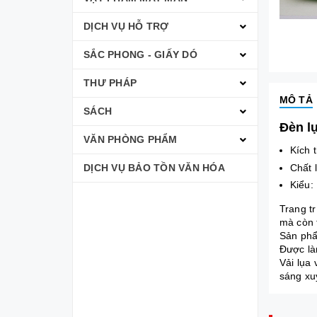
DỊCH VỤ HỖ TRỢ
SẮC PHONG - GIẤY DÓ
THƯ PHÁP
MÔ TẢ
SÁCH
Đèn l
VĂN PHÒNG PHẨM
Kích 
Chất l
DỊCH VỤ BẢO TỒN VĂN HÓA
Kiểu:
Trang tr
mà còn t
Sản phẩ
Được là
Vải lụa
sáng xu