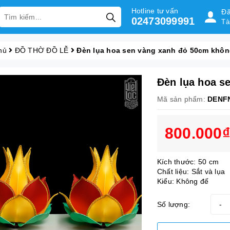
Hotline tư vấn
Đă
02473099991
Tà
hủ
ĐỒ THỜ ĐỒ LỄ
Đèn lụa hoa sen vàng xanh đỏ 50cm khôn
Đèn lụa hoa s
Mã sản phẩm:
DENF
800.000₫
Kích thước: 50 cm
Chất liệu: Sắt và lụa
Kiểu: Không đế
Số lượng:
-