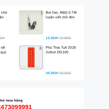
ế chữ
Bút GeL M&G 0.7M
iện
luyện viết chữ đen
15.000₫
000₫
20.000₫
 tết
Phù Thái Tuế 2026
 quý
3x9cm DG100
45.000₫
90.000₫
trợ mua hàng
2473099991