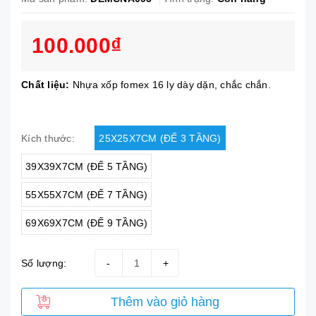
100.000₫
Chất liệu:
Nhựa xốp fomex 16 ly dày dặn, chắc chắn.
25X25X7CM (ĐẾ 3 TẦNG)
Kích thước:
39X39X7CM (ĐẾ 5 TẦNG)
55X55X7CM (ĐẾ 7 TẦNG)
69X69X7CM (ĐẾ 9 TẦNG)
Số lượng:
-
+
Thêm vào giỏ hàng