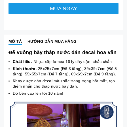
MUA NGAY
MÔ TẢ
HƯỚNG DẪN MUA HÀNG
Đế vuông bày tháp nước dán decal hoa văn
Chất liệu:
Nhựa xốp fomex 16 ly dày dặn, chắc chắn.
Kích thước:
25x25x7cm (Đế 3 tầng), 39x39x7cm (Đế 5
tầng), 55x55x7cm (Đế 7 tầng), 69x69x7cm (Đế 9 tầng).
Khay được dán decal màu sắc trang trọng bắt mắt, tạo
điểm nhấn cho tháp nước bày đàn.
Độ bền cao lên tới 10 năm!