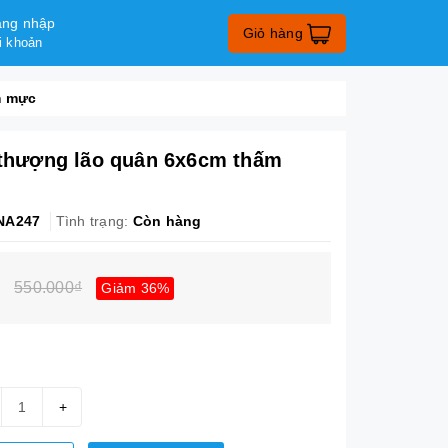
ng nhập
Giỏ hàng
i khoản
m mực
i thượng lão quân 6x6cm thấm
NA247
Tình trạng:
Còn hàng
550.000₫
Giảm 36%
+