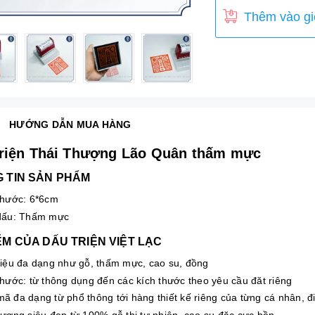
Thêm vào gi
HƯỚNG DẪN MUA HÀNG
triện Thái Thượng Lão Quân thấm mực
 TIN SẢN PHẨM
thước: 6*6cm
dấu: Thấm mực
ỂM CỦA DẤU TRIỆN VIỆT LẠC
liệu đa dạng như gỗ, thấm mực, cao su, đồng
thước: từ thông dụng đến các kích thước theo yêu cầu đăt riêng
ã đa dạng từ phổ thông tới hàng thiết kế riêng của từng cá nhân, điệ
lượng siêu đẹp từ 100% gỗ thị tự nhiên, cao su đặc cực bền...