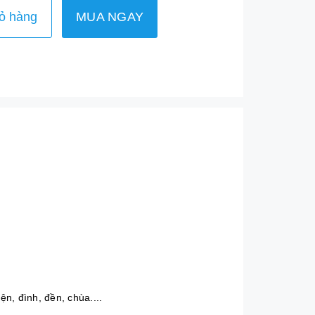
ỏ hàng
MUA NGAY
n, đình, đền, chùa....