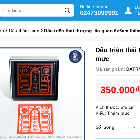
Hotline tư vấn
Đă
02473099991
Tà
hủ
Dấu thấm mực
Dấu triện thái thượng lão quân 6x6cm thấ
Dấu triện thá
mực
Mã sản phẩm:
DATR
350.000₫
Kích thước: 6*6 cm
Kiểu: Thấm mực
Số lượng:
-