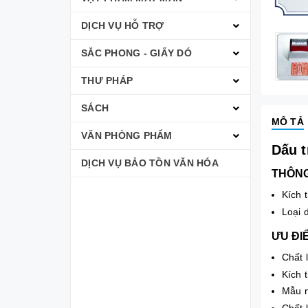
DỊCH VỤ HỖ TRỢ
SẮC PHONG - GIẤY DÓ
THƯ PHÁP
SÁCH
MÔ TẢ
VĂN PHÒNG PHẨM
Dấu 
DỊCH VỤ BẢO TỒN VĂN HÓA
THÔNG
Kích 
Loại 
ƯU ĐI
Chất 
Kích 
Mẫu m
Chất 