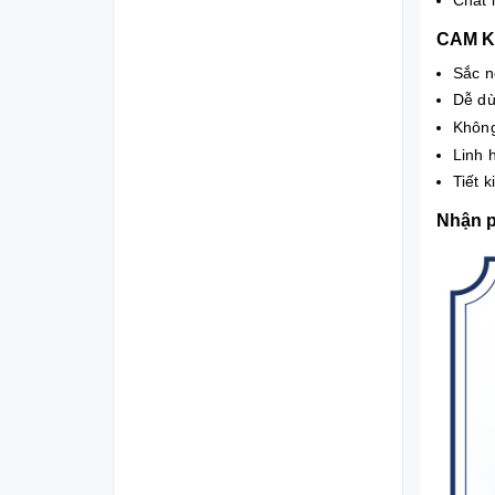
CAM 
Sắc n
Dễ dù
Không
Linh 
Tiết k
Nhận p