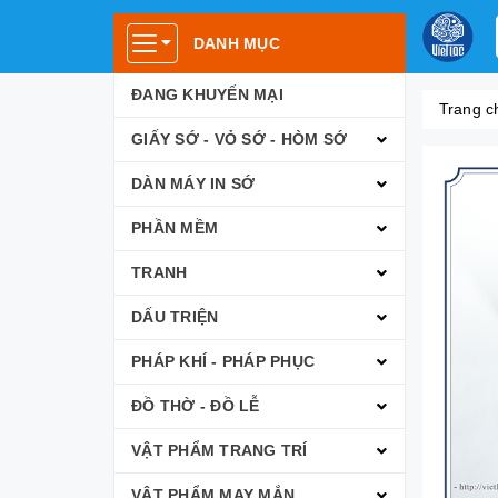
DANH MỤC
ĐANG KHUYẾN MẠI
Trang c
GIẤY SỚ - VỎ SỚ - HÒM SỚ
DÀN MÁY IN SỚ
PHẦN MỀM
TRANH
DẤU TRIỆN
PHÁP KHÍ - PHÁP PHỤC
ĐỒ THỜ - ĐỒ LỄ
VẬT PHẨM TRANG TRÍ
VẬT PHẨM MAY MẮN