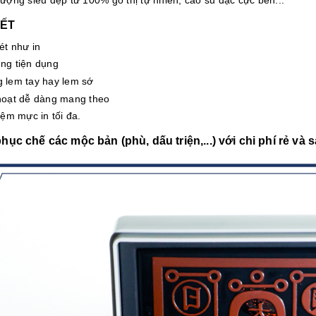
KẾT
ét như in
ng tiện dụng
 lem tay hay lem sớ
hoạt dễ dàng mang theo
iệm mực in tối đa.
hục chế các mộc bản (phù, dấu triện,...) với chi phí rẻ và