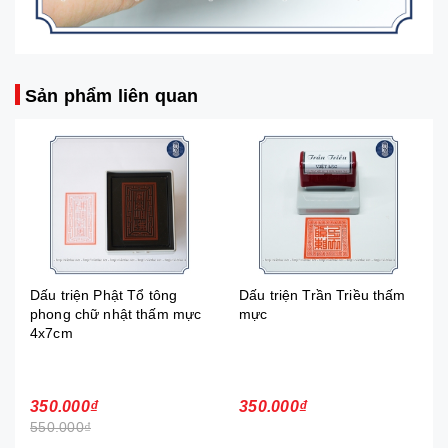
Sản phẩm liên quan
triện Phật Tổ tông
Dấu triện Trần Triều thấm
Dấu Tam
g chữ nhật thấm mực
mực
cm
.000₫
350.000₫
350.000
000₫
500.000₫