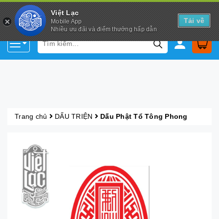
Việt Lạc
Tải về
Mobile App
Nhiều ưu đãi và điểm thưởng hấp dẫn
Trang chủ
DẤU TRIỆN
Dấu Phật Tổ Tông Phong