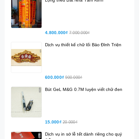
Lọng thêu Bát Nhã Tâm Kinh
4.800.000₫
7.000.000₫
Dịch vụ thiết kế chữ lối Bảo Đỉnh Triện
600.000₫
900.000₫
Bút GeL M&G 0.7M luyện viết chữ đen
15.000₫
20.000₫
Dịch vụ in sớ lễ tết dành riêng cho quý