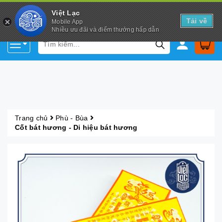
Việt Lạc
Tải về
Mobile App
Nhiều ưu đãi và điểm thưởng hấp dẫn
Trang chủ
Phù - Bùa
Cốt bát hương - Di hiệu bát hương