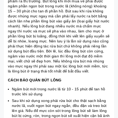
phẩm ra thị trường. Bút lông khi mới mua về phải được
ngâm phần ngọn bút trong nước lã (không nóng) khoảng
15 – 30 phút cho tan đi phần hồ. Bút sau khi rửa không
được nhúng mực ngay mà cần phải lấy nước ra bớt bằng
cách lăn nhẹ phần lông bút vào giấy ăn (loại giấy hút nước
nhanh). Nếu lông bút đang nhiều nước mà chấm mực
ngay thì nước và mực sẽ pha vào nhau, làm cho mực ở
phần lông bút bị loãng, đồng thời khi viết lên giấy xuyến sẽ
dễ bị nhòe, loang mực. Nên lưu ý là lần sử dụng nào cũng
phải thực hiện động tác rửa bút chứ không phải riêng lần
sử dụng bút đầu tiện. Bởi lẽ, lúc đầu lông bút còn cứng,
ngâm vào nước một thời gian thì lông mới đạt độ mềm
mại, viết chữ sẽ đẹp hơn. Nếu không rửa bút mà nhúng
vào mực ngay thì phải sau một lúc lông bút mới mềm, tức
là lông bút ở trạng thái tốt nhất để bắt đầu viết.
CÁCH BẢO QUẢN BÚT LÔNG
Ngâm bút mới trong nước lã từ 10 - 15 phút để tan hồ
trước khi sử dụng
Sau khi sử dụng xong phải rửa bút cho thật sạch bằng
nước lã, vuốt ngọn bút ngay ngắn, đều đặn và treo bút
lên giá. Nếu để mực còn sót trong lông bút sẽ làm lông
bút bị cứng, ròn, trong ngọn bút sẽ xuất hiện cặn bã ảnh