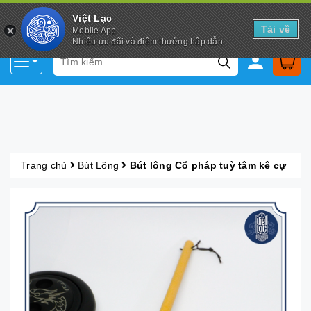
Việt Lạc
Tải về
Mobile App
Nhiều ưu đãi và điểm thưởng hấp dẫn
Trang chủ
Bút Lông
Bút lông Cổ pháp tuỳ tâm kê cự